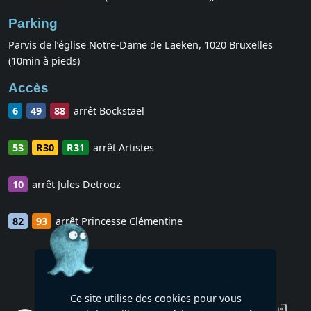
Parking
Parvis de l’église Notre-Dame de Laeken, 1020 Bruxelles
(10min à pieds)
Accès
6
49
88
arrêt Bockstael
53
R30
R31
arrêt Artistes
10
arrêt Jules Detrooz
82
93
arrêt Princesse Clémentine
Le Théâtre est soutenu par :
Ce site utilise des cookies pour vous